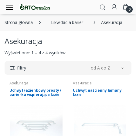
0
Strona główna
Likwidacja barier
Asekuracja
Asekuracja
Wyświetlono: 1 – 4 z 4 wyników
Filtry
od A do Z
Asekuracja
Asekuracja
Uchwyt łazienkowy prosty /
Uchwyt naścienny łamany
barierka wspierająca Izzie
Izzie