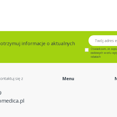
Twój adres email
 otrzymuj informacje o aktualnych
Oświadczam, że zapo
osobowych w celu wysył
rabatach
ontaktuj się z
Menu
9
omedica.pl