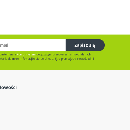
Zapisz się
znałem się z
komunikatem
dotyczącym przetwarzania moich danych
ania do mnie informacji o ofercie sklepu, tj. o promocjach, nowościach i
Nowości