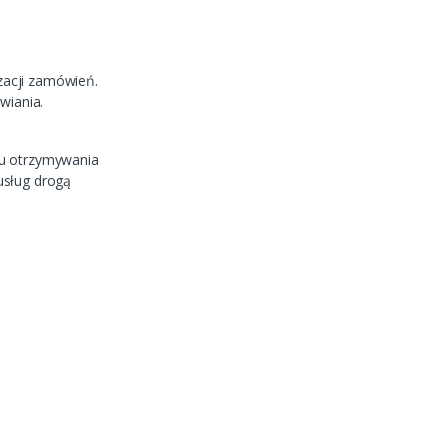
zacji zamówień.
wiania.
elu otrzymywania
usług drogą