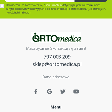
Oświadczam, że zapoznałem się z
komunikatem
dotyczącym przetwarzania moich
danych osobowych w celu wysyłania do mnie informacji o ofercie sklepu, tj. o promocjach,
nowościach i rabatach
Masz pytania? Skontaktuj się z nami!
797 003 209
sklep@ortomedica.pl
Dane adresowe
Menu